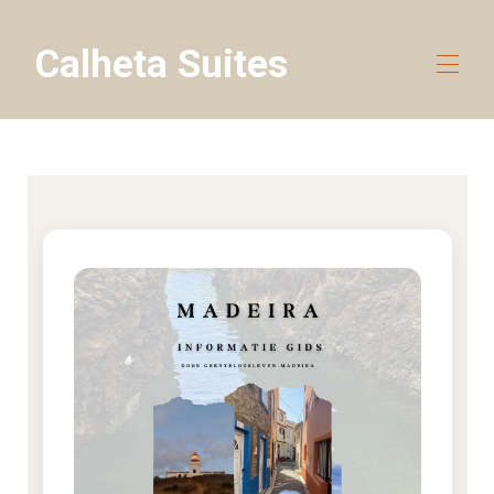
Calheta Suites
Home
Suites
▾
Reisgidsen
Blog
Over
Contact